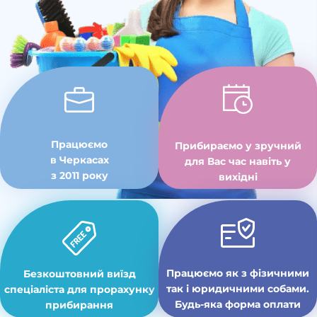
Працюємо
Прибираємо у зручний
в Черкасах
для Вас час навіть у
з 2011 року
вихідні
Працюємо як з фізичними
Безкоштовний виїзд
так і юридичними собами.
спеціаліста для прорахунку
Будь-яка форма оплати
прибирання